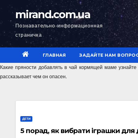
Skip
mirand.com.ua
to
content
Познавательно-информационная
страничка
ГЛАВНАЯ
ЗАДАЙТЕ НАМ ВОПРО
Какие пряности добавлять в чай кормящей маме узнайте
рассказывает чем он опасен.
ДЕТИ
5 порад, як вибрати іграшки для 