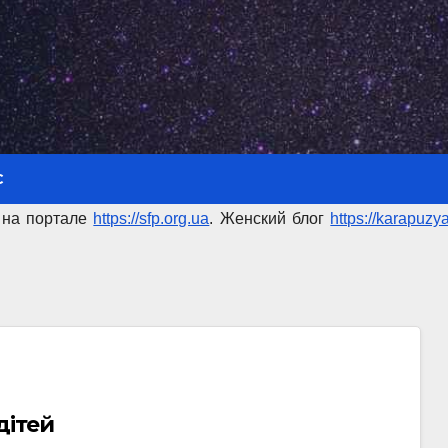
С
 на портале
https://sfp.org.ua
. Женский блог
https://karapuzy
дітей