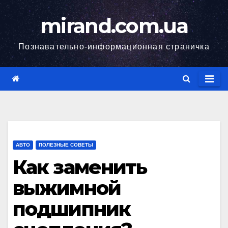
Skip
mirand.com.ua
to
content
Познавательно-информационная страничка
АВТО
ПОЛЕЗНЫЕ СОВЕТЫ
Как заменить
выжимной
подшипник