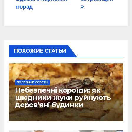
записям
порад
ПОХОЖИЕ СТАТЬИ
ПОЛЕЗНЫЕ СОВЕТЫ
Небезпечні короїди: як
шкідники-жуки руйнують
дерев’яні будинки